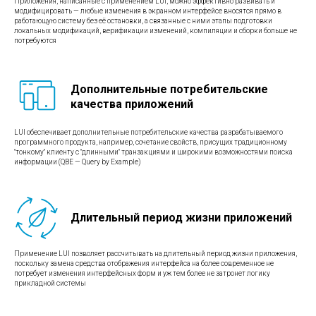
Приложения, написанные с применением LUI, можно эффективно развивать и
модифицировать — любые изменения в экранном интерфейсе вносятся прямо в
работающую систему без её остановки, а связанные с ними этапы подготовки
локальных модификаций, верификации изменений, компиляции и сборки больше не
потребуются
Дополнительные потребительские
качества
приложений
LUI обеспечивает дополнительные потребительские качества разрабатываемого
программного продукта, например, сочетание свойств, присущих традиционному
"тонкому" клиенту с "длинными" транзакциями и широкими возможностями поиска
информации (QBE — Query by Example)
Длительный период жизни приложений
Применение LUI позволяет рассчитывать на длительный период жизни приложения,
поскольку замена средства отображения интерфейса на более современное не
потребует изменения интерфейсных форм и уж тем более не затронет логику
прикладной системы