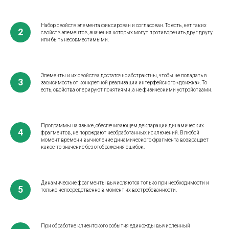
ОС
Набор свойств элемента фиксирован и согласован. То есть, нет таких
свойств элементов, значения которых могут противоречить друг другу
или быть несовместимыми.
Элементы и их свойства достаточно абстрактны, чтобы не попадать в
зависимость от конкретной реализации интерфейсного «движка». То
есть, свойства оперируют понятиями, а не физическими устройствами.
Программы на языке, обеспечивающем декларации динамических
фрагментов, не порождают необработанных исключений. В любой
момент времени вычисление динамического фрагмента возвращает
какое-то значение без отображения ошибок.
Динамические фрагменты вычисляются только при необходимости и
только непосредственно в момент их востребованности.
При обработке клиентского события единожды вычисленный