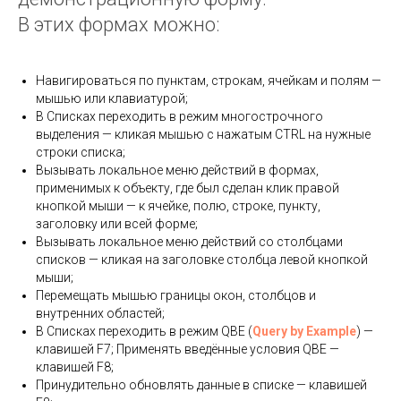
В этих формах можно:
Навигироваться по пунктам, строкам, ячейкам и полям —
мышью или клавиатурой;
В Списках переходить в режим многострочного
выделения — кликая мышью с нажатым CTRL на нужные
строки списка;
Вызывать локальное меню действий в формах,
применимых к объекту, где был сделан клик правой
кнопкой мыши — к ячейке, полю, строке, пункту,
заголовку или всей форме;
Вызывать локальное меню действий со столбцами
списков — кликая на заголовке столбца левой кнопкой
мыши;
Перемещать мышью границы окон, столбцов и
внутренних областей;
В Списках переходить в режим QBE (
Query by Example
) —
клавишей F7; Применять введённые условия QBE —
клавишей F8;
Принудительно обновлять данные в списке — клавишей