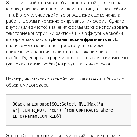
Значение свойства может быть константой (надпись на
кнопке, признак активности элемента, тип данных ячейки и
т.п.). В этом случае свойство определено ещё до начала
работы формы и не меняется до закрытия формы. Однако
внутри (или вместо) значения формы можно использовать
текстовые конструкции, заключённые в фигурные скобки,
которые называются
Динамическим фрагментом
. Их
наличие — указание интерпретатору, что в момент
применения значения свойства содержание фигурных
скобок будет проинтерпретировано, вычислено и заменено
(включая и сами скобки) на результат вычисления.
Пример динамического свойства — заголовка таблички с
объектами договора:
Объекты договор{SQL:Select NVL(Max('а 
№'||CONTR_NO), 'ов') from CONTRACTS where 
ID=0{Param:CONTRID}}
Это свойство содержит динамический фрагмент в виде