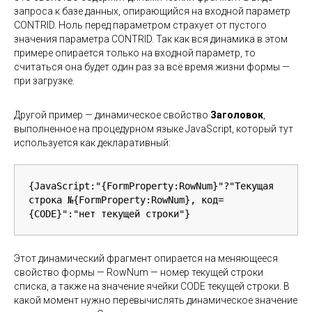
запроса к базе данных, опирающийся на входной параметр
CONTRID. Ноль перед параметром страхует от пустого
значения параметра CONTRID. Так как вся динамика в этом
примере опирается только на входной параметр, то
считаться она будет один раз за всё время жизни формы —
при загрузке.
Другой пример — динамическое свойство
Заголовок
,
выполненное на процедурном языке JavaScript, который тут
используется как декларативный:
{JavaScript:"{FormProperty:RowNum}"?"Текущая 
строка №{FormProperty:RowNum}, код=
{CODE}":"нет текущей строки"}
Этот динамический фрагмент опирается на меняющееся
свойство формы — RowNum — номер текущей строки
списка, а также на значение ячейки CODE текущей строки. В
какой момент нужно перевычислять динамическое значение