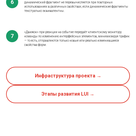
динамический фрагмент не перевычисляется при повторных
использованиях в различных свойствах, если динамические фрагменты
текстуально эквивалентны.
«Движок» при реакции на событие передаёт клиентскому монитору
команды по изменению интерфейсных элементов, минимизируя трафик
— то есть, отправляются только новые или реально изменившиеся
свойства форм.
Инфраструктура проекта →
Этапы развития LUI →