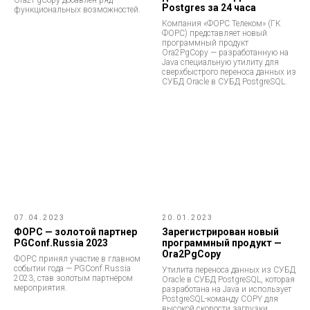
Postgres за 24 часа
функциональных возможностей.
Компания «ФОРС Телеком» (ГК
ФОРС) представляет новый
программный продукт
Ora2PgCopy — разработанную на
Java специальную утилиту для
сверхбыстрого переноса данных из
СУБД Oracle в СУБД PostgreSQL.
07.04.2023
20.01.2023
ФОРС — золотой партнер
Зарегистрирован новый
PGConf.Russia 2023
программный продукт —
Ora2PgCopy
ФОРС принял участие в главном
событии года — PGConf.Russia
Утилита переноса данных из СУБД
2023, став золотым партнёром
Oracle в СУБД PostgreSQL, которая
мероприятия.
разработана на Java и использует
PostgreSQL-команду COPY для
высокой скорости загрузки