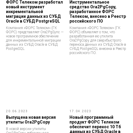
ФОРС Телеком разработал
Инструментальное
новый инструмент
средство Ora2PgCopy,
инкрементальной
разработанное ФОРС
миграции данных из СУБД
Телеком, внесено в Реестр
Oracle в СУБД PostgreSQL
российского ПО
Компания «ФОРС Телеком» (ГК
Компания «ФОРС Телеком» (ГК
ФОРС) представляет Ora2PgSync —
ФОРС) объявляет о том, что
новое программное обеспечение
разработанная ею утилита
для инкрементальнной миграции
Ora2PgCopy для сверхбыстрого
данных из СУБД Oracle в СУБД
переноса данных из СУБД Oracle в
PostgreSQL.
СУБД PostgreSQL внесена в Реестр
российского ПО.
20.06.2023
17.04.2023
Выпущена новая версия
Новый программный
утилиты Ora2PgCopy
продукт ФОРС Телеком
обеспечит перенос 10 Тб
В новой версии утилиты
данных из СУБД Oracle в
Ora2PgCopy добавлен ряд