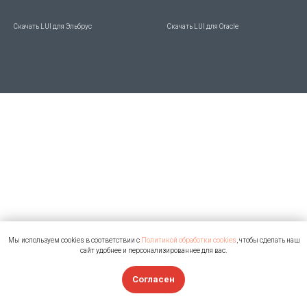
Скачать LUI для Эльбрус
Скачать LUI для Oracle
Мы используем cookies в соответствии с
Политикой обработки cookies
, чтобы сделать наш
сайт удобнее и персонализированнее для вас.
Согласен