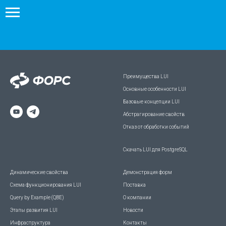
Преимущества LUI
Основные особенности LUI
Базовые концепции LUI
Абстрагирование свойств
Отказ от обработки событий
Скачать LUI для PostgreSQL
Динамические свойства
Демонстрация форм
Схема функционирования LUI
Поставка
Query by Example (QBE)
О компании
Этапы развития LUI
Новости
Инфраструктура
Контакты